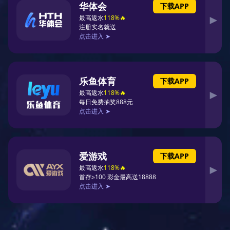
服务案例
首页
服务案例