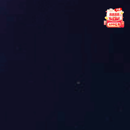
皇家马德里、巴塞罗那和马德里竞技作为西甲传统三强，长
期占据积分榜前列。这些豪门凭借强大的财政实力和成熟的
青训体系，能够持续引进顶级球员并维持阵容深度。例如，
皇马近十年通过年轻化战略，逐步完成新老交替，维尼修斯
和贝林厄姆的崛起确保了球队在关键比赛中的统治力。
然而，豪门并非无懈可击。巴塞罗那近年受困于经济危机，
不得不依靠拉玛西亚青训维持竞争力。尽管加维和亚马尔等
新星的涌现令人惊喜，但阵容厚度的不足导致他们在多线作
战中屡现疲态。这种差异直接反映在积分榜上，皇马常以稳
定表现夺冠，而巴萨则更多依赖个别球星的灵光乍现。
马竞的生存哲学则为中游球队提供了借鉴。西蒙尼的铁血防
守体系帮助球队在有限资源下保持竞争力，通过精准的战术
执行弥补个体能力的不足。这种稳定性使他们多次打破皇马
巴萨双雄争霸格局，成为西甲不可忽视的第三极力量。
战术革新与教练博弈
现代足球对战术创新的需求日益迫切。2023赛季赫罗纳的异