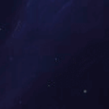
西甲联赛积分榜赛季最终
排名分析
2026-05-06
1
西甲联赛作为全球最具影响力的足球赛事之一，每个赛季的
积分榜最终排名不仅是球队实力的体现，更是战术、管理、
球员状态等多重因素交织的结果。本文从传统豪门的稳定
性、战术调整与教练策略、球员个人表现与团队协作、以及
伤病与经济因素四个方面，深入剖析西甲联赛积分榜赛季最
终排名的形成机制。通过具体案例分析，揭示冠军争夺的激
烈程度、中游球队的逆袭可能，以及保级战的残酷现实，为
读者呈现一个多维度的西甲赛季全景。
传统豪门的稳定性