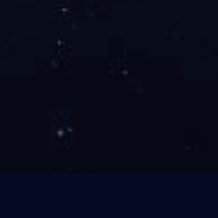
维尼修斯的站位和跑动也能够有效地吸引防守球员，为队友
创造进攻机会。
值得一提的是，维尼修斯与其他队员，尤其是与中场组织核
心如莫德里奇、克罗斯的配合愈发默契。通过不断磨合，维
尼修斯能够更好地理解战术要求，并根据场上形势做出快速
反应。他的表现不仅提升了球队整体的进攻效率，也帮助皇
马在多场比赛中掌控了比赛节奏。维尼修斯无疑是皇马战术
体系中至关重要的一环。
3、关键时刻展现个人能力
作为一名年轻球员，维尼修斯在皇马的成长不仅体现在技术
层面的提升，还体现在他在关键时刻的个人能力。在2024赛
季的几场重要比赛中，维尼修斯的决定性表现为球队带来了
至关重要的胜利。尤其是在面对实力强劲的对手时，维尼修
斯总能站出来，成为改变比赛走势的关键人物。
例如，在与巴塞罗那的经典对决中，维尼修斯在比赛的关键
时刻打入了决定胜负的进球，帮助球队赢得了宝贵的三分。
这一进球不仅体现了维尼修斯在压力下的
球盟会网站
冷静和