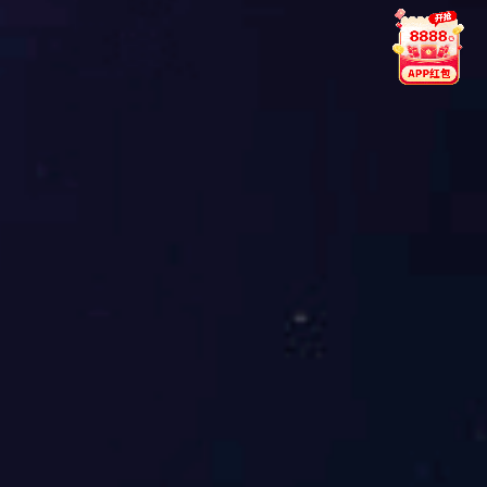
仅能看到维尼修斯个人的进步，也能更深刻地理解他如何成
为皇马复兴的关键力量。
1、维尼修斯应对压力，承担领导责任
随着岁月的流逝，维尼修斯已经从一个充满潜力的年轻球员
成长为皇马阵中的核心人物之一。2018年，年仅18岁的维尼
修斯加入皇马时，外界对他寄予了极高的期待。尽管在初
期，维尼修斯有过一段时间的适应期，但他通过自己的努力
逐渐脱颖而出，成为了球队进攻线上的重要一员。面对来自
媒体和球迷的巨大压力，维尼修斯没有选择退缩，而是勇敢
地面对挑战，始终保持着积极进取的态度。
在2024赛季，随着老将们逐渐离开，皇马的阵容经历了不少
变动，这无疑增加了球队的压力。在这样的情况下，维尼修
斯深知自己肩负的责任，他不仅要在场上为球队提供进攻支
持，还要承担起更多的领导责任。在与队友的沟通和配合
中，他成为了球队的核心，带领年轻球员一起成长。维尼修
斯通过自己稳定的表现，逐渐赢得了队友的信任，并且在关
键时刻能够挺身而出，扛起球队的进攻大旗。