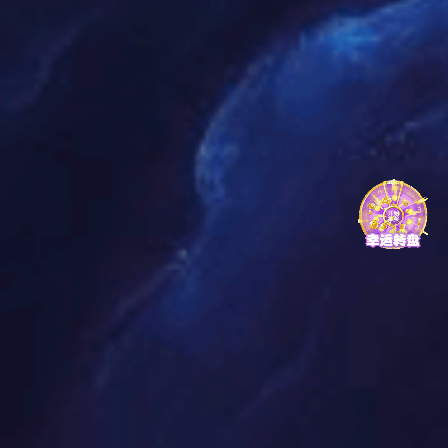
维尼修斯带领皇马再创辉
煌 助力球队突破重重困难