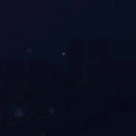
场对决注定不乏悬念，无论是从战术布置还是心理博弈上来
看，都充满看点。
2、比赛过程回顾
随着比赛哨声响起，双方迅速进入状态。第一节开始后，火
箭凭借灵活多变的进攻迅速拉开比分。他们通过快速传导球
寻找空位投篮，同时利用快攻制造机会。这种打法让公牛一
时间难以适应，被迫频繁换防。但公牛并未就此放弃，他们
通过稳扎稳打慢慢缩小分差。
第二节时局发生变化，公牛逐渐找回感觉，通过默契配合实
现了连得数分。此外，他们加强了防守强度，有效限制了火
箭的一些关键进攻。这一节结束时，两队比分仍然胶着，为
接下来的比拼埋下伏笔。
下半场开始后，两队你来我往，各自展开激烈斗争。第三节
末段，火箭再次发力，通过精准的三分球重新确立领先优
势。然而，在最后一节至关重要的时候，公牛根据自身特点
进行了调整，加强内线攻击，并尝试依靠罚球追赶比分，使