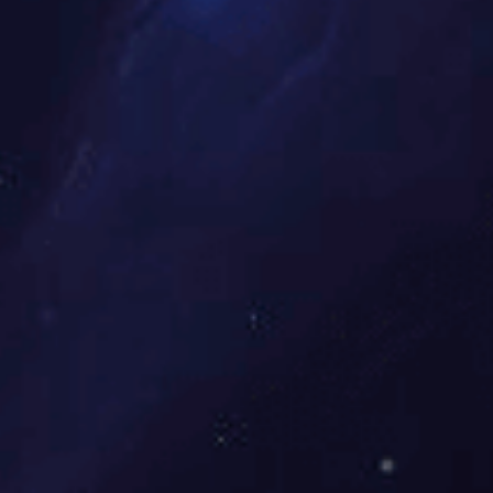
11月10日火箭对阵公牛精
彩直播全程回顾与赛前分
析
2026-05-21
1
11月10日，NBA常规赛迎来了一场备受瞩目的对决，休斯顿
火箭队将主场迎战芝加哥公牛队。两支球队都有着各自的明
星球员和战术特点，本场比赛不仅是实力的较量，更是球队
风格的碰撞。在这篇文章中，我们将从四个方面进行详细分
析与回顾，包括赛前分析、比赛过程、关键时刻以及球员表
现，力求为读者呈现一场精彩绝伦的篮球盛宴。同时，通过